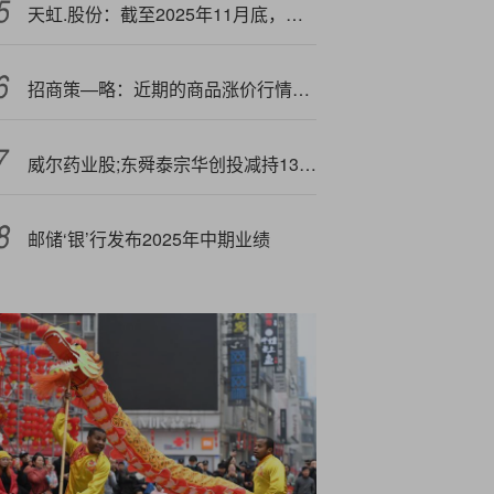
天虹.股份：截至2025年11月底，公司股东户数为34497户
招商策—略：近期的商品涨价行情对A股市场有何影响？
威尔药业股;东舜泰宗华创投减持135万股
邮储‘银’行发布2025年中期业绩