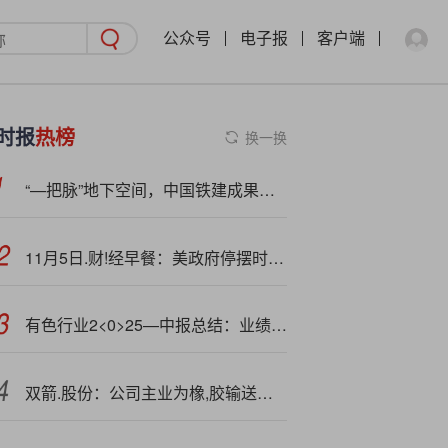
公众号
电子报
客户端
时报
热榜
换一换
“—把脉”地下空间，中国铁建成果入选十大新技术
11月5日.财!经早餐：美政府停摆时长破纪录，金价下挫近2%，需求前景担忧拖累油价
有色行业2<0>25—中报总结：业绩亮眼，高景气有望延续
双箭.股份：公司主业为橡,胶输送带业务，产品主要用于工业散货物料搬运