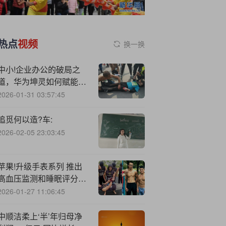
热点
视频
换一换
中小!企业办公的破局之
道，华为坤灵如何赋能数
智化新未来？
2026-01-31 03:57:45
追觅何以造?车:
2026-02-05 23:03:45
苹果!升级手表系列 推出
高血压监测和睡眠评分功
能
2026-01-27 11:06:45
中顺洁柔上‘半’年归母净