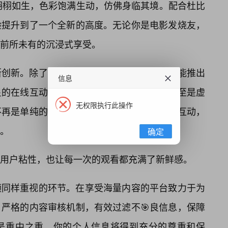
栩栩如生，色彩饱满生动，仿佛身临其境。配合杜比
验提升到了一个全新的高度。无论你是电影发烧友，
前所未有的沉浸式享受。
创新。除了传统的🔥弹幕和评论，平台还可能推出
信息
星的在线互动访谈、体育赛事的实时解说，甚至是虚
无权限执行此操作
再是单纯的观众，而是参📌与者，能够实时互动，
。
确定
用户粘性，也让每一次的观看都充满了新鲜感。
频同样重视的环节。在享受海量内容的平台致力于为
严格的内容审核机制，有效过滤不🎯良信息，保障
是重中之重，你的个人信息将得到充分的尊重和保